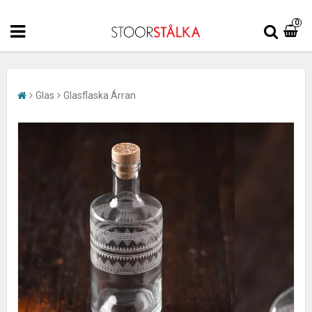
0
Glas
Glasflaska Árran