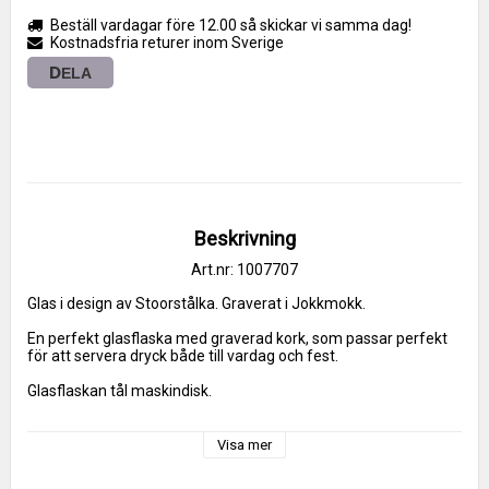
Beställ vardagar före 12.00 så skickar vi samma dag!
Kostnadsfria returer inom Sverige
DELA
Beskrivning
Art.nr: 1007707
Glas i design av Stoorstålka. Graverat i Jokkmokk.
En perfekt glasflaska med graverad kork, som passar perfekt 
för att servera dryck både till vardag och fest.  
Glasflaskan tål maskindisk.
Volym: 70 cl
Höjd: 21 cm
Visa mer
Ytterdiameter: 89 mm
Tillverkningsland: Tyskland. Graverat i Jokkmokk.