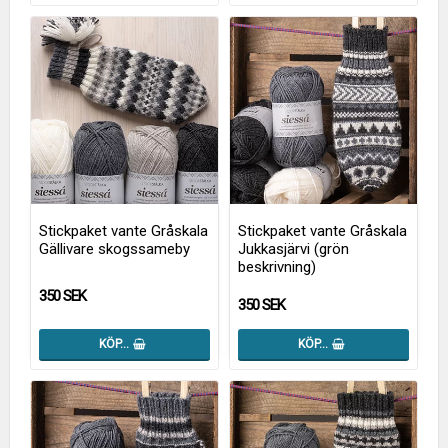
Stickpaket vante Gråskala
Stickpaket vante Gråskala
Gällivare skogssameby
Jukkasjärvi (grön
beskrivning)
350 SEK
350 SEK
KÖP…
KÖP…