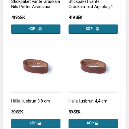
Stickpaket vante Gråskala
Stickpaket vante
Nils Petter Arvidsjaur
Gråskala-röd Arjeplog 1
419 SEK
419 SEK
KÖP…
KÖP…
Hälla ljusbrun 3,8 cm
Hälla ljusbrun 4,4 cm
39 SEK
39 SEK
KÖP
KÖP