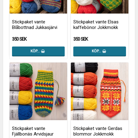
Stickpaket vante
Stickpaket vante Elsas
Blåbottnad Jukkasjärvi
kaffebönor Jokkmokk
350 SEK
350 SEK
KÖP…
KÖP…
Stickpaket vante
Stickpaket vante Gerdas
Fjällbonäs Arvidsjaur
blommor Jokkmokk