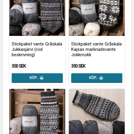
Stickpaket vante Gråskala
Stickpaket vante Gråskala
Jukkasjärvi (röd
Kajsas marknadsvante
beskrivning)
Jokkmokk
350 SEK
350 SEK
KÖP…
KÖP…