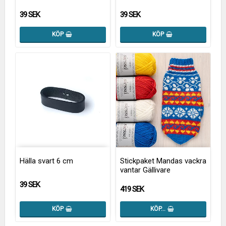
39 SEK
39 SEK
KÖP
KÖP
Hälla svart 6 cm
Stickpaket Mandas vackra
vantar Gällivare
39 SEK
419 SEK
KÖP
KÖP…