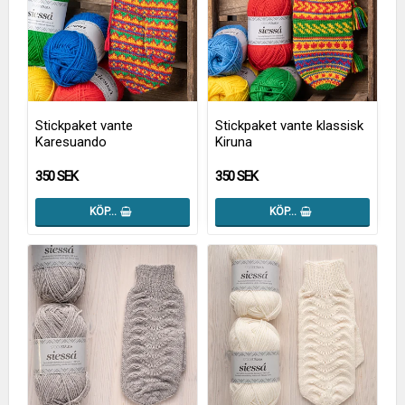
Stickpaket vante
Stickpaket vante klassisk
Karesuando
Kiruna
350 SEK
350 SEK
KÖP…
KÖP…