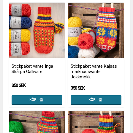
Stickpaket vante Inga
Stickpaket vante Kajsas
Skårpa Gällivare
marknadsvante
Jokkmokk
350 SEK
350 SEK
KÖP…
KÖP…