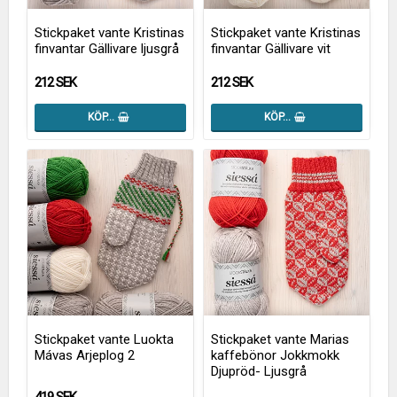
Stickpaket vante Kristinas
Stickpaket vante Kristinas
finvantar Gällivare ljusgrå
finvantar Gällivare vit
212 SEK
212 SEK
KÖP…
KÖP…
Stickpaket vante Luokta
Stickpaket vante Marias
Mávas Arjeplog 2
kaffebönor Jokkmokk
Djupröd- Ljusgrå