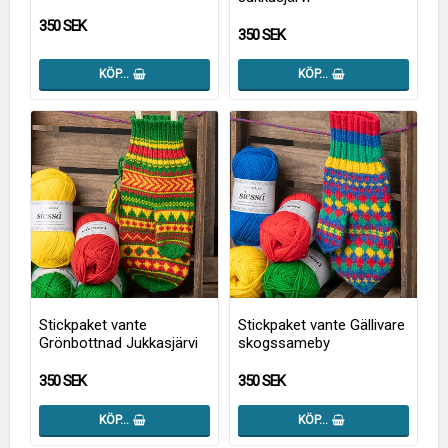
350 SEK
350 SEK
KÖP…
KÖP…
Stickpaket vante
Stickpaket vante Gällivare
Grönbottnad Jukkasjärvi
skogssameby
350 SEK
350 SEK
KÖP…
KÖP…