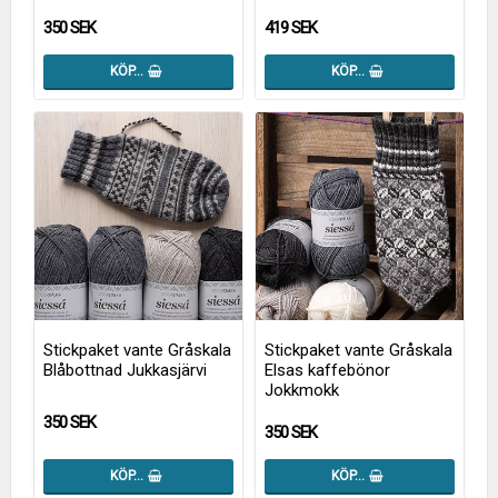
350 SEK
419 SEK
KÖP…
KÖP…
Stickpaket vante Gråskala
Stickpaket vante Gråskala
Blåbottnad Jukkasjärvi
Elsas kaffebönor
Jokkmokk
350 SEK
350 SEK
KÖP…
KÖP…