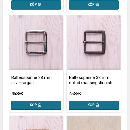
KÖP
KÖP
Bältesspänne 38 mm
Bältesspänne 38 mm
silverfärgad
sotad mässingsfinnish
45 SEK
45 SEK
KÖP
KÖP