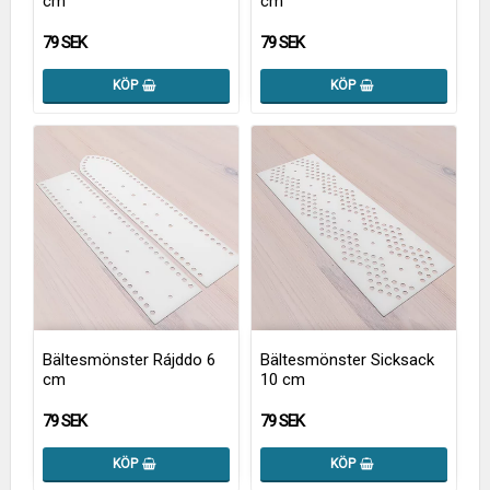
cm
cm
79 SEK
79 SEK
KÖP
KÖP
Bältesmönster Rájddo 6
Bältesmönster Sicksack
cm
10 cm
79 SEK
79 SEK
KÖP
KÖP