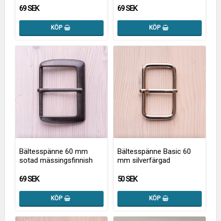
69 SEK
69 SEK
KÖP
KÖP
Bältesspänne 60 mm
Bältesspänne Basic 60
sotad mässingsfinnish
mm silverfärgad
69 SEK
50 SEK
KÖP
KÖP