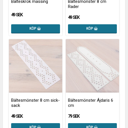
Bälteskrok mässing
Bältesmönster 8 cm
Rader
49 SEK
49 SEK
KÖP
KÖP
Bältesmönster 8 cm sick-
Bältesmönster Ájdaris 6
sack
cm
49 SEK
79 SEK
KÖP
KÖP