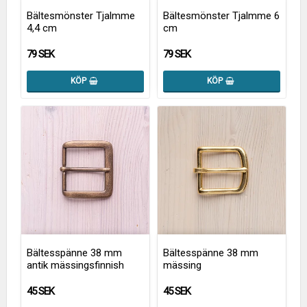
Bältesmönster Tjalmme
Bältesmönster Tjalmme 6
4,4 cm
cm
79 SEK
79 SEK
KÖP
KÖP
Bältesspänne 38 mm
Bältesspänne 38 mm
antik mässingsfinnish
mässing
45 SEK
45 SEK