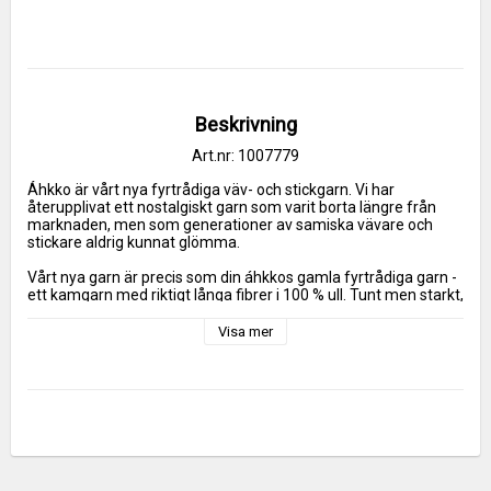
Beskrivning
Art.nr: 1007779
Áhkko är vårt nya fyrtrådiga väv- och stickgarn. Vi har 
återupplivat ett nostalgiskt garn som varit borta längre från 
marknaden, men som generationer av samiska vävare och 
stickare aldrig kunnat glömma. 
Vårt nya garn är precis som din áhkkos gamla fyrtrådiga garn - 
ett kamgarn med riktigt långa fibrer i 100 % ull. Tunt men starkt, 
smidigt och hållbart. 
Visa mer
Tjocklek: NM 18/4 (4500 meter/kg)
Nystan: 50 g (225 meter)
Färgbadspolicy
Alla våra garner färgas i partier, så kallade färgbad. När ett 
färgbad är slutsålt går vi över till nästa.
Detta innebär att: 