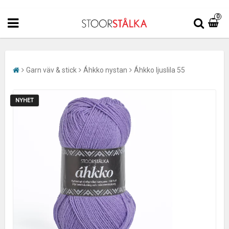
0
Garn väv & stick
Áhkko nystan
Áhkko ljuslila 55
NYHET