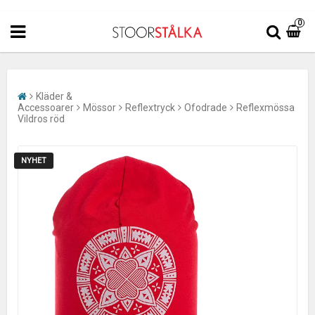
0
Kläder &
Accessoarer
Mössor
Reflextryck
Ofodrade
Reflexmössa
Vildros röd
NYHET