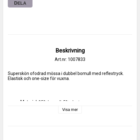
DELA
Beskrivning
Art.nr: 1007833
Superskön ofodrad mössa i dubbel bomull med reflextryck. 
Elastisk och one-size för vuxna.
Material:
 95% bomull, 5% elastan
Visa mer
Tvättråd:
 Handtvätt i ljummet vatten
Tillverkad i EU